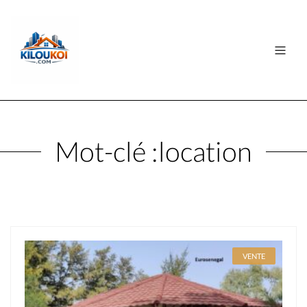
Mot-clé :
location
VENTE