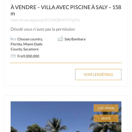
À VENDRE – VILLA AVEC PISCINE À SALY – 158
m
https://maps.app.goo.gl/ZGi68GBHaTCFegTz6
Désolé vous n’avez pas la permission
Choose country
,
Saly Bambara
Florida
,
Miami-Dade
County
,
Sycamore
Fr69,000,000
VOIR LES DÉTAILS
LOCATION
VENTE