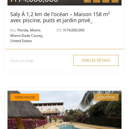
Saly À 1,2 km de l’océan – Maison 158 m²
avec piscine, puits et jardin privé_
Florida
,
Miami
,
Fr74,000,000
Miami-Dade County
,
United States
View on map
VOIR LES DÉTAILS
OPEN HOUSE
LOCATION