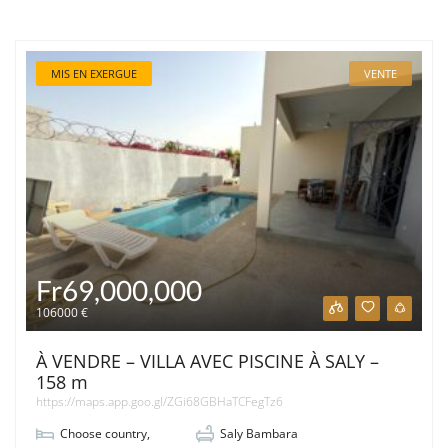
MIS EN EXERGUE
VENTE
Fr69,000,000
106000 €
À VENDRE – VILLA AVEC PISCINE À SALY –
158 m
https://maps.app.goo.gl/ZGi68GBHaTCFegTz6
Choose country
,
Saly Bambara