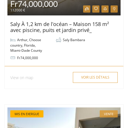
Fr74,000,000
112000 €
Saly À 1,2 km de l’océan – Maison 158 m²
avec piscine, puits et jardin privé_
Arthur
,
Choose
Saly Bambara
country
,
Florida
,
Miami-Dade County
Fr74,000,000
View on map
VOIR LES DÉTAILS
MIS EN EXERGUE
VENTE