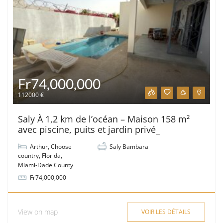
Fr74,000,000
112000 €
Saly À 1,2 km de l’océan – Maison 158 m²
avec piscine, puits et jardin privé_
Arthur
,
Choose
Saly Bambara
country
,
Florida
,
Miami-Dade County
Fr74,000,000
View on map
VOIR LES DÉTAILS