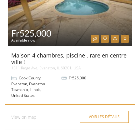
Fr525,000
Available now
Maison 4 chambres, piscine , rare en centre
ville !
1511 Ridge Ave, Evanston, IL 60201, USA
Cook County
,
Fr525,000
Evanston
,
Evanston
Township
,
Illinois
,
United States
View on map
VOIR LES DÉTAILS