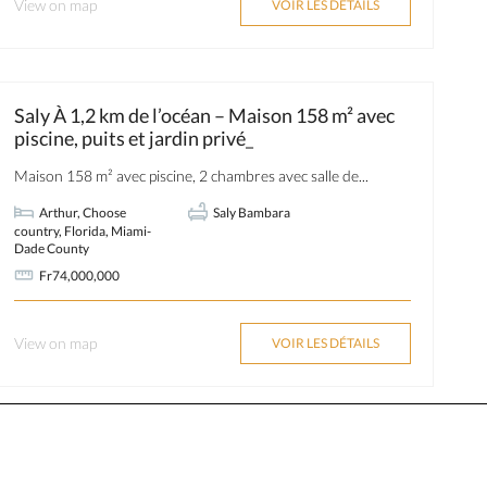
View on map
VOIR LES DÉTAILS
Saly À 1,2 km de l’océan – Maison 158 m² avec
piscine, puits et jardin privé_
Maison 158 m² avec piscine, 2 chambres avec salle de...
Arthur
,
Choose
Saly Bambara
country
,
Florida
,
Miami-
Dade County
Fr74,000,000
View on map
VOIR LES DÉTAILS