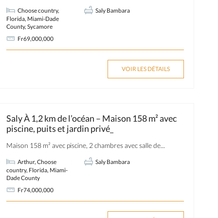
Choose country
,
Saly Bambara
Florida
,
Miami-Dade
County
,
Sycamore
Fr69,000,000
VOIR LES DÉTAILS
Saly À 1,2 km de l’océan – Maison 158 m² avec
piscine, puits et jardin privé_
Maison 158 m² avec piscine, 2 chambres avec salle de...
Arthur
,
Choose
Saly Bambara
country
,
Florida
,
Miami-
Dade County
Fr74,000,000