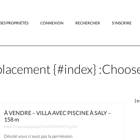
DES PROPRIÉTÉS
CONNEXION
RECHERCHER
S’INSCRIRE
lacement {#index} :
Choose
À VENDRE – VILLA AVEC PISCINE À SALY –
158 m
https://maps.app.goo.gl/ZGi68GBHaTCFegTz6
Désolé vous n’avez pas la permission