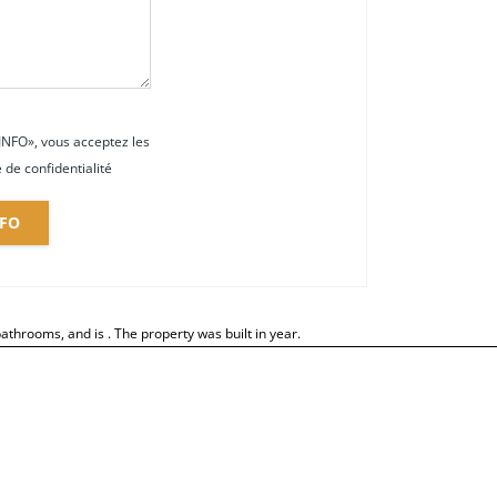
INFO», vous acceptez les
e de confidentialité
FO
athrooms, and is . The property was built in year.