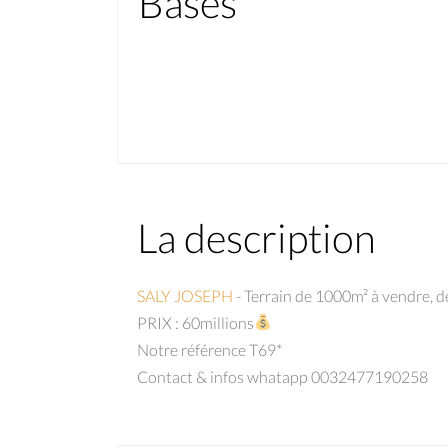
Bases
La description
SALY JOSEPH
- Terrain de 1000m² à vendre, d
PRIX : 60millions
Notre référence T69*
Contact & infos whatapp 0032477190258