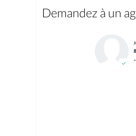
Demandez à un age
J
+