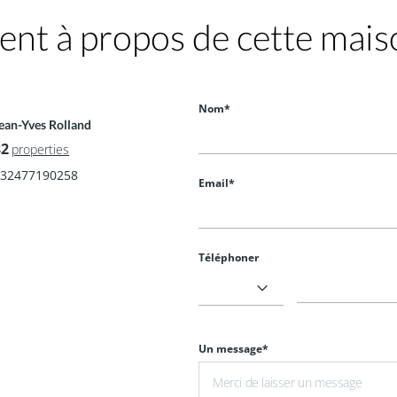
nt à propos de cette mais
Nom*
ean-Yves Rolland
82
properties
32477190258
Email*
Téléphoner
Un message*