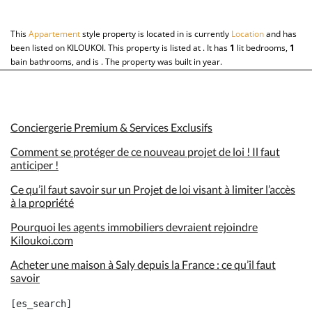
This
Appartement
style property is located in is currently
Location
and has
been listed on KILOUKOI. This property is listed at . It has
1
lit
bedrooms,
1
bain
bathrooms, and is . The property was built in year.
Conciergerie Premium & Services Exclusifs
Comment se protéger de ce nouveau projet de loi ! Il faut
anticiper !
Ce qu’il faut savoir sur un Projet de loi visant à limiter l’accès
à la propriété
Pourquoi les agents immobiliers devraient rejoindre
Kiloukoi.com
Acheter une maison à Saly depuis la France : ce qu’il faut
savoir