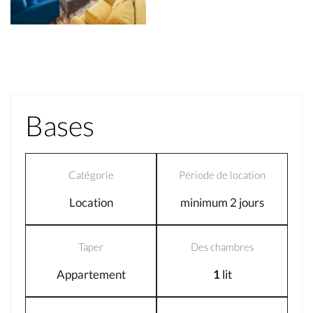
Bases
Catégorie
Période de location
Location
minimum 2 jours
Taper
Des chambres
Appartement
1
lit