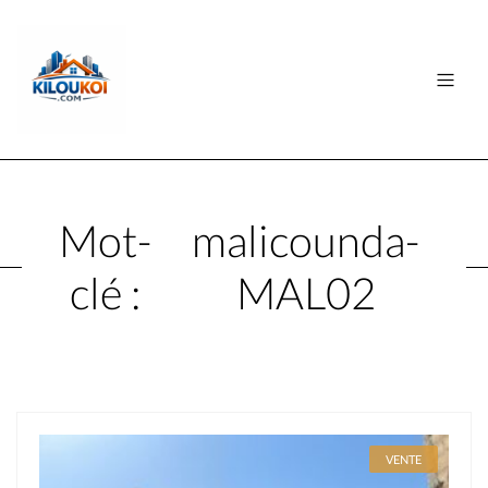
Mot-
malicounda-
clé :
MAL02
VENTE