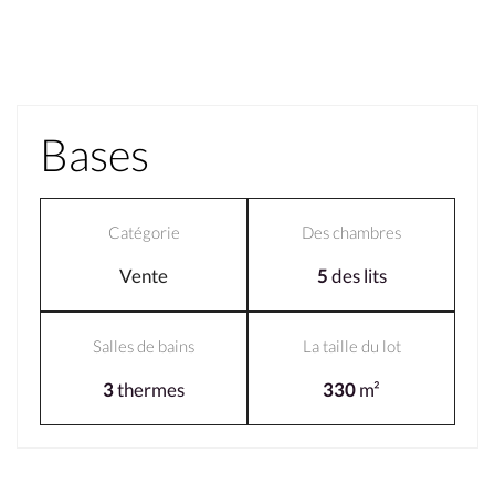
Bases
Catégorie
Des chambres
Vente
5
des lits
Salles de bains
La taille du lot
3
thermes
330
m²