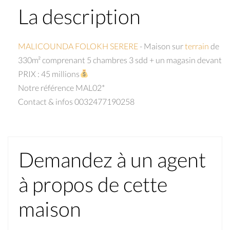
La description
MALICOUNDA FOLOKH SERERE
- Maison sur
terrain
de
330m² comprenant 5 chambres 3 sdd + un magasin devant
PRIX : 45 millions
Notre référence MAL02*
Contact & infos 0032477190258
Demandez à un agent
à propos de cette
maison