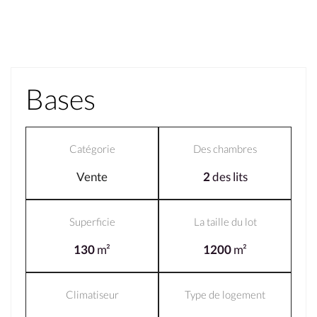
Bases
Catégorie
Des chambres
Vente
2
des lits
Superficie
La taille du lot
130
m²
1200
m²
Climatiseur
Type de logement