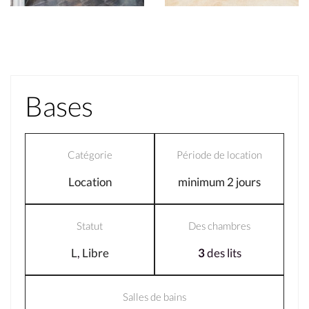
Bases
Catégorie
Période de location
Location
minimum 2 jours
Statut
Des chambres
L
,
Libre
3
des lits
Salles de bains