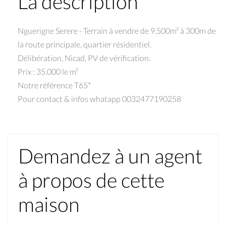
La description
Nguerigne Serere - Terrain à vendre de 9.500m² à 300m de
la route principale, quartier résidentiel.
Délibération, Nicad, PV de vérification.
Prix : 35.000 le m²
Notre référence T65*
Pour contact & infos whatapp 0032477190258
Demandez à un agent
à propos de cette
maison