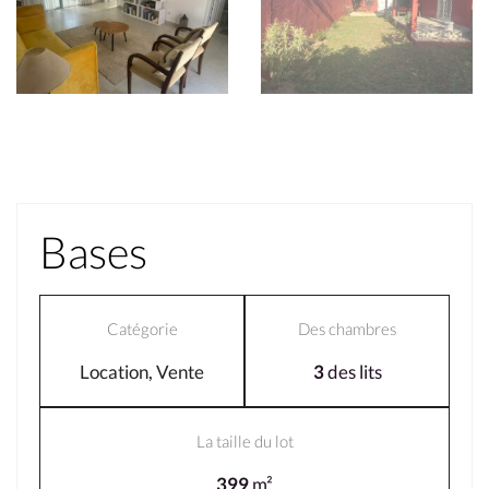
Bases
Catégorie
Des chambres
Location
,
Vente
3
des lits
La taille du lot
399
m²