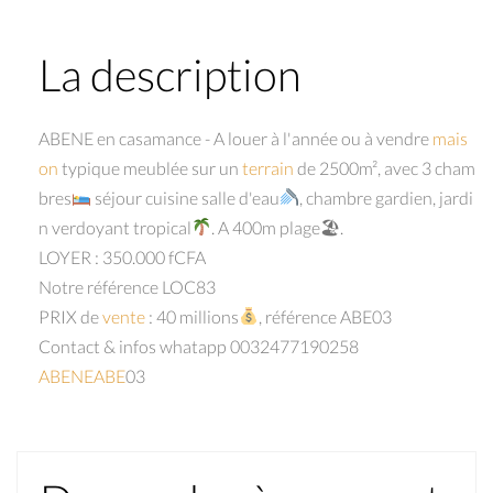
La description
ABENE en casamance - A louer à l'année ou à vendre
mais
on
typique meublée sur un
terrain
de 2500m², avec 3 cham
bres
séjour cuisine salle d'eau
, chambre gardien, jardi
n verdoyant tropical
. A 400m plage🏖.
LOYER : 350.000 fCFA
Notre référence LOC83
PRIX de
vente
: 40 millions
, référence ABE03
Contact & infos whatapp 0032477190258
ABENEABE
03