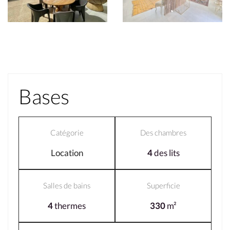
Bases
Catégorie
Des chambres
Location
4
des lits
Salles de bains
Superficie
4
thermes
330
m²