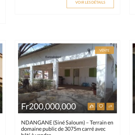
VOIR LES DÉTAILS
VENTE
Fr200,000,000
NDANGANE (Siné Saloum) – Terrain en
domaine public de 3075m carré avec
bâti à vendre